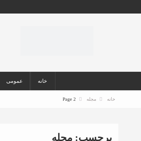
Ski
t
conten
خانه
عمومی
خانه
مجله
Page 2
برچسب:
مجله