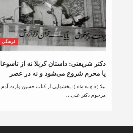
فرهنگی
دکتر شریعتی: داستان کربلا نه از تاسوعا 
یا محرم شروع می‌شود و نه در عصر
عاشورا و اربعین تمام می‌شود / از کودک
نیلا (nilamag.ir): بخشهایی از کتاب حسین وارث آدم 
حسین (ع) گرفته تا برادرش همه برادرانه
مرحوم دکتر علی…
در برابر شهادت ایستادند تا به همه مردا
زنان، کودکان و همه پیران و جوانان
همیشه تاریخ بیاموزند که باید چگونه
زندگی کنند