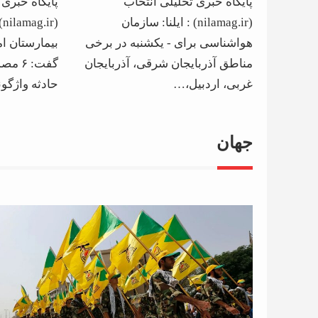
پایگاه خبری تحلیلی انتخاب
پایگاه خبری 
مناطق
بستری وخ
(nilamag.ir) : ایلنا: سازمان
(r
هواشناسی برای - یکشنبه در برخى
بیمارستان ا
مناطق آذربایجان شرقى، آذربایجان
غربى، اردبیل،…
حادثه واژگ
جهان