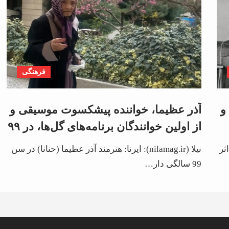
فرهنگی
و
آذر عظیما، خواننده پیشکسوت موسیقی و
از اولین خوانندگان برنامه‌های گل‌ها، در ۹۹
سالگی درگذشت
اثر
نیلا (nilamag.ir): ایرنا: هنرمند آذر عظیما (حنانا) در سن
99 سالگی دار…
ن،