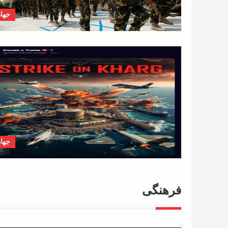
جها
جها
فرهنگی