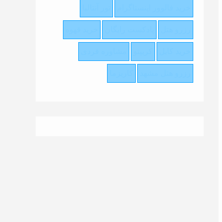
خرید فالوور اینستاگرام
تور آنتالیا
رزرو هتل
پادکست رایگان
خرید قهوه
خرید کابل
کریپتو
مشاوره فردی
رزرو هتل مشهد
کاریزما