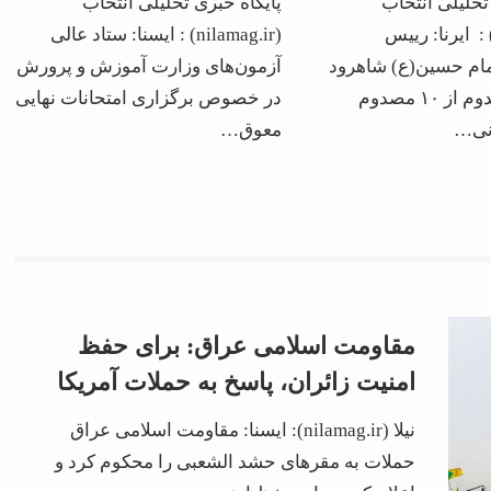
تحلیلی انتخاب
پایگاه خبری تحلیلی انتخاب
یم نیست
جنوبی: به غایبین موجه این
nilamag.i) : ایرنا: رییس
(nilamag.ir) : ایسنا: ستاد عالی
آزمون‌ها اجازه داده
مام حسین(ع) شاهرود
آزمون‌های وزارت آموزش و پرورش
می‌شود در امتحاناتی که در
گفت: ۶ مصدوم از ۱۰ مصدوم
در خصوص برگزاری امتحانات نهایی
ونی…
معوق…
استان‌های جنوبی برگزار
می‌شود، شرکت کنند
مقاومت اسلامی عراق: برای حفظ
امنیت زائران، پاسخ به حملات آمریکا
علیه حشدالشعبی را به پس از مراسم
نیلا (nilamag.ir): ایسنا: مقاومت اسلامی عراق
اربعین موکول کردیم
حملات به مقرهای حشد الشعبی را محکوم کرد و